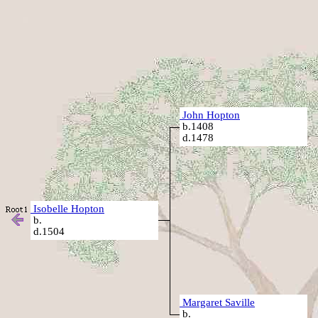
John Hopton
b.1408
d.1478
Isobelle Hopton
b.
d.1504
Margaret Saville
b.