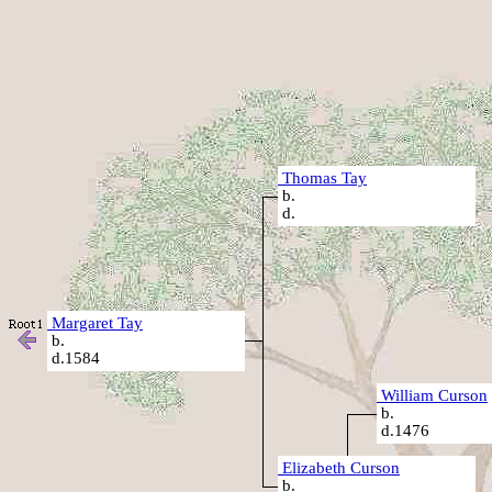
Thomas Tay
b.
d.
Margaret Tay
b.
d.1584
William Curson
b.
d.1476
Elizabeth Curson
b.