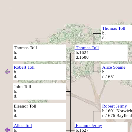
Thomas Toll
b.
d.
Thomas Toll
Thomas Toll
b.
b.1624
d.
d.1680
Robert Toll
Alice Soame
b.
b.
d.
d.1651
John Toll
b.
d.
Eleanor Toll
Robert Jermy
b.
b.1601 Norwich
d.
d.1676 Bayfield
Alice Toll
Eleanor Jermy
b.
b.1627