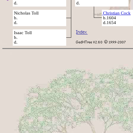
d.
d.
Nicholas Toll
Christian Cock
b.
b.1604
d.
d.1654
Isaac Toll
b.
d.