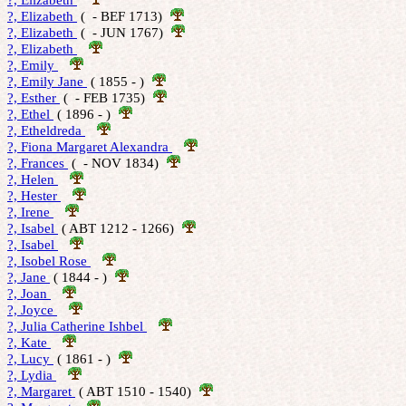
?, Elizabeth 
 (  - BEF 1713)  
?, Elizabeth 
 (  - JUN 1767)  
?, Elizabeth 
?, Emily 
?, Emily Jane 
 ( 1855 - )  
?, Esther 
 (  - FEB 1735)  
?, Ethel 
 ( 1896 - )  
?, Etheldreda 
?, Fiona Margaret Alexandra 
?, Frances 
 (  - NOV 1834)  
?, Helen 
?, Hester 
?, Irene 
?, Isabel 
 ( ABT 1212 - 1266)  
?, Isabel 
?, Isobel Rose 
?, Jane 
 ( 1844 - )  
?, Joan 
?, Joyce 
?, Julia Catherine Ishbel 
?, Kate 
?, Lucy 
 ( 1861 - )  
?, Lydia 
?, Margaret 
 ( ABT 1510 - 1540)  