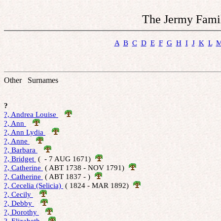
The Jermy Famil
A
B
C
D
E
F
G
H
I
J
K
L
Other Surnames
?
?, Andrea Louise 
?, Ann 
?, Ann Lydia 
?, Anne 
?, Barbara 
?, Bridget 
 (  - 7 AUG 1671)  
?, Catherine 
 ( ABT 1738 - NOV 1791)  
?, Catherine 
 ( ABT 1837 - )  
?, Cecelia (Selicia) 
 ( 1824 - MAR 1892)  
?, Cecily 
?, Debby 
?, Dorothy 
?, Elizabeth 