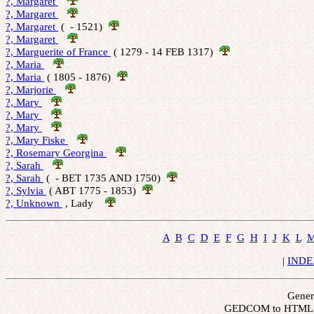
?, Margaret 
?, Margaret 
?, Margaret 
 (  - 1521)  
?, Margaret 
?, Marguerite of France 
 ( 1279 - 14 FEB 1317)  
?, Maria 
?, Maria 
 ( 1805 - 1876)  
?, Marjorie 
?, Mary 
?, Mary 
?, Mary 
?, Mary Fiske 
?, Rosemary Georgina 
?, Sarah 
?, Sarah 
 (  - BET 1735 AND 1750)  
?, Sylvia 
 ( ABT 1775 - 1853)  
?, Unknown 
 , Lady    
A
B
C
D
E
F
G
H
I
J
K
L
 | 
INDE
Gener
 GEDCOM to HTML b