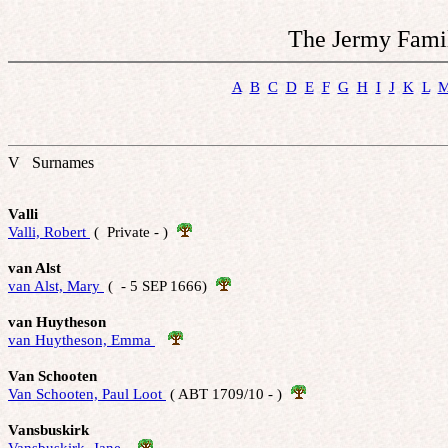
The Jermy Famil
A
B
C
D
E
F
G
H
I
J
K
L
V Surnames
Valli
Valli, Robert 
 (  Private - )  
van Alst
van Alst, Mary 
 (  - 5 SEP 1666)  
van Huytheson
van Huytheson, Emma 
Van Schooten
Van Schooten, Paul Loot 
 ( ABT 1709/10 - )  
Vansbuskirk
Vansbuskirk, Jane 