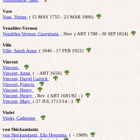
Vase
Vase, Vertue 
 ( 15 MAY 1755 - 23 MAR 1806)  
Venables-Vernon
Venables-Vernon, Georgiana 
 , Hon  ( ABT 1788 - 30 SEP 1824)  
Ville
Ville, Sarah Anne 
 ( 1846 - 17 FEB 1922)  
Vincent
Vincent, 
Vincent, Anne 
 (  - ABT 1656)  
Vincent, David Garrick 
Vincent, Francis 
Vincent, Henry 
Vincent, Henry 
 , Rev  ( ABT 1681/82 - )  
Vincent, Mary 
 ( 27 JUL 1713/14 - )  
Violet
Violet, Catherine 
von Shickandantz
von Shickandantz, Ella Henrietta 
 (  - 1989)  