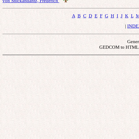
von Shickandantz, Frederich 
A
B
C
D
E
F
G
H
I
J
K
L
 | 
INDE
Gener
 GEDCOM to HTML b